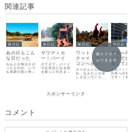
関連記事
旅日記
旅日記
旅日記
旅日記
あの日もこん
サワディカ
ワット・ヤイ
空港へ向
横スクロー
な日だった
ー！パーイ
チャイ・モン
バスでひ
ルできます
コンへ歩いて
着してき
なんとか熱はさが
さてさて。パーイ
ったものの、いつ
でお世話になる宿
行こう
私。。。
カツさんとも別
さあー！つ
も体調が悪い時に
を探しに行きます
れ、なんだこの寂
日本への帰
出る胃腸炎の痛み
か！だいたい目星
しさはっていう、
です！！最
がうっすら。。。
はつけてきまし
旅の別れの寂しさ
適な宿に泊
どうか、このまま
た。まずは、旅友
を経験し、私は一
おかげで、
回復しますよう
から薦めてもらっ
人、駅の待合所の
心地よい締
に。
たAgodaでも最安
椅子に座りまし
りを送れま
スポンサーリンク
(adsbygoogle =
値がついていた宿
た。しばし、自分
この旅では
window.adsbyg
を目指します。な
の感情を整理した
り、活躍し
oogle ||
んだかんだで、ま
い。大丈夫。また
なかった抹
[]).push({});一日
だ10時過ぎ。なん
一人旅に戻っただ
ンディーを
コメント
ぶりに鏡を見る
とかチェックイン
けだ。またきっと
お礼の手紙
と、、、...
できるでしょ
こんな出会いがあ
にテーブル
う！！ (ads...
る！
ました。 
(adsbygoogle =
帰るぞ！ぴー
w...