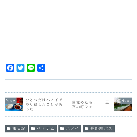
F
T
L
共
a
w
i
有
c
i
n
e
t
e
b
t
ひとつだけハノイで
目覚めたら．．．王
やり残したことがあ
宮の町フエ
o
e
った
o
r
k
旅日記
ベトナム
ハノイ
長距離バス