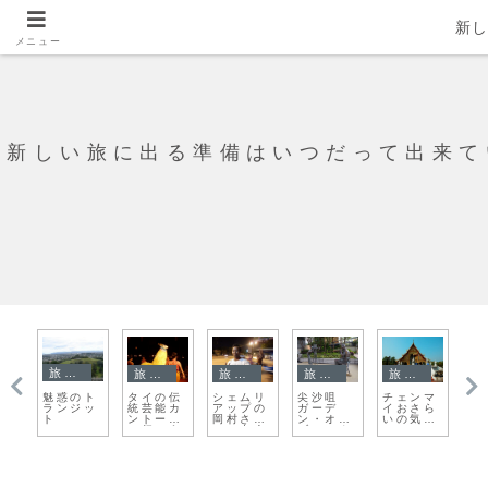
新
メニュー
新しい旅に出る準備はいつだって出来て
旅日記
旅日記
旅日記
旅日記
旅日記
魅惑のト
ィ
タイの伝
シェムリ
尖沙咀
チェンマ
ベ
ランジッ
統芸能カ
アップの
ガーデ
イおさら
の
ト
ウ
ントーク
岡村さん
ン・オ
いの気持
で
ィ
へ行こう
との出会
ブ・スタ
ち
再
制
い
ーズ
の