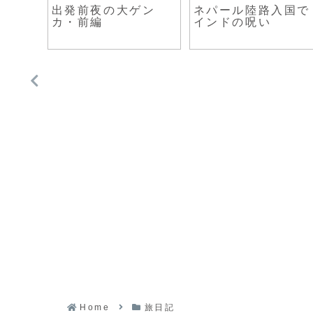
にかこうにかヨ
留学は スタンプカー
マカオでポ
ッパ旅終了！そ
ド
料理を食べ
また怪しまれる
のお店
Home
旅日記