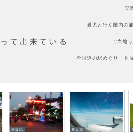
記
愛犬と行く国内の
だって出来ている
ご当地うま
全国道の駅めぐり
世
旅日記
旅日記