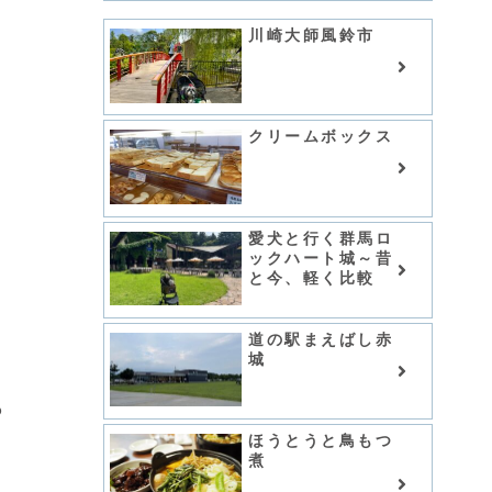
川崎大師風鈴市
クリームボックス
愛犬と行く群馬ロ
ックハート城～昔
と今、軽く比較
道の駅まえばし赤
城
っ
ほうとうと鳥もつ
煮