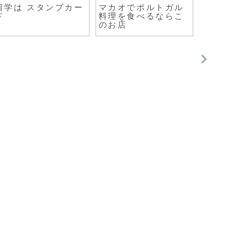
。客
クラクフでドラゴン
【東南アジア旅】タ
のパレードに遭遇
イ バンコクの街まと
め 2