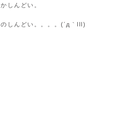
だかしんどい。
んどい。。。。(´д｀lll)