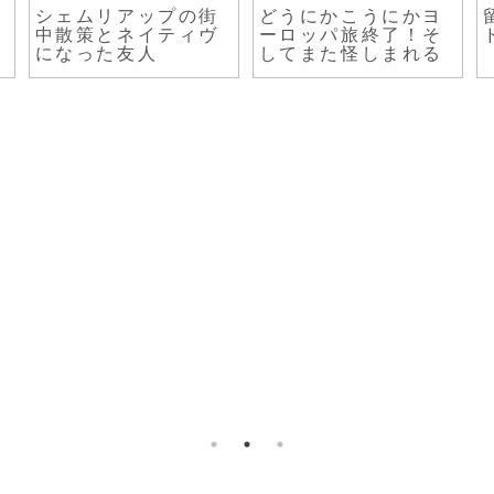
ルトガル
マチュピチュ遺跡ラ
ポカラに着いた
るならこ
スト
引き達は元気。