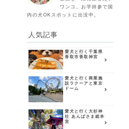
ワンコ。お芋持参で国
内の犬OKスポットに出没中。
人気記事
愛犬と行く千葉県
香取市香取神宮
愛犬と行く商業施
設ラクーアと東京
ドーム
愛犬と行く大杉神
社 あんばさま総本
宮