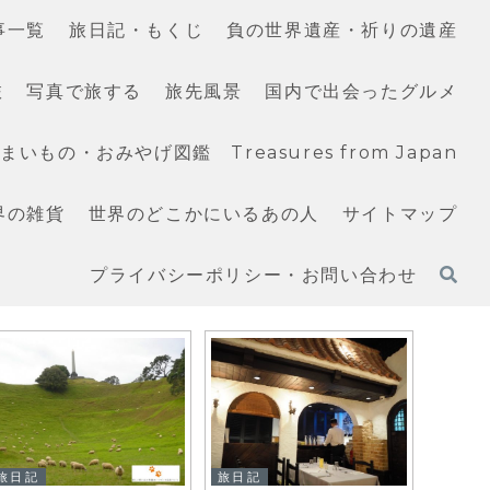
事一覧
旅日記・もくじ
負の世界遺産・祈りの遺産
旅
写真で旅する
旅先風景
国内で出会ったグルメ
いもの・おみやげ図鑑 Treasures from Japan
界の雑貨
世界のどこかにいるあの人
サイトマップ
プライバシーポリシー・お問い合わせ
旅日記
タイ