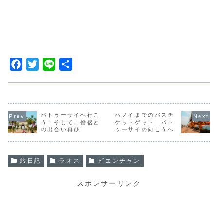
F
T
L
共
a
w
i
有
c
i
n
e
t
e
b
t
パトゥーサイへ行こ
ハノイまでのバスチ
う！そして、僧侶と
ケットゲット パト
o
e
の出会い再び
ゥーサイの向こうへ
o
r
k
旅日記
ラオス
ビエンチャン
スポンサーリンク