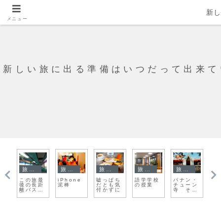
新
メニュー
新しい旅に出る準備はいつだって出来て
旅の準備
旅日記
旅日記
旅日記
旅日記
・
2019年
やっぱり
韓国人の
カンボジ
十分のお
留
ン
新しい旅
来てしま
友達と日
アの子供
まけ
新
し
に持って
った！中
本人の友
達を想う
本
一
いく荷物
正記念堂
達
気持ちは
出
ム
はこれ！
おんなじ
の