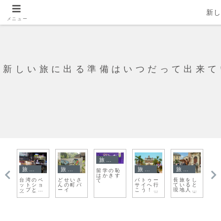
新
メニュー
新しい旅に出る準備はいつだって出来て
旅日記
旅日記
旅日記
旅日記
旅日記
旅日記
長旅をし
さよなら
オシフィ
台北は、
ハンガリ
つい
ていると
クスコ
エンチ
またいつ
ーが受け
アン
現地人オ
ム アウ
か！
た恐怖、
ーン
ーラが産
シュヴィ
恐怖の館
着！
まれるの
ッツ強制
に行く
でしょう
収容所
か
３ 死の
壁