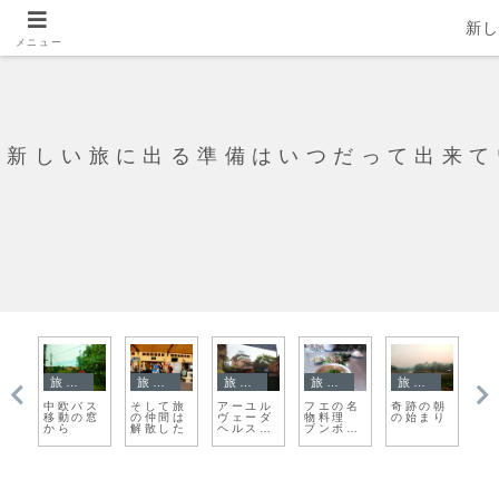
新
メニュー
新しい旅に出る準備はいつだって出来て
旅日記
旅日記
旅日記
旅日記
旅日記
で
中欧バス
そして旅
アーユル
フエの名
奇跡の朝
ポ
ガ
移動の窓
の仲間は
ヴェーダ
物料理
の始まり
雰
を
から
解散した
ヘルスホ
ブンボー
好
な
ームでマ
フエ
る
お
ッサージ
を