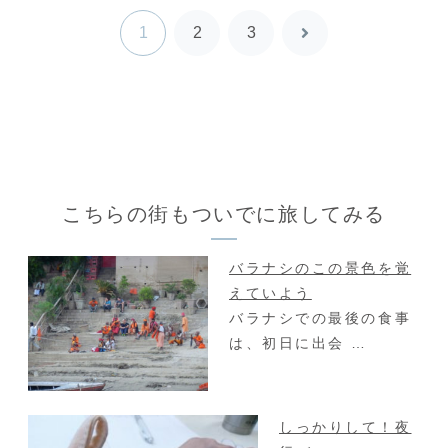
1
2
3
次
へ
こちらの街もついでに旅してみる
バラナシのこの景色を覚
えていよう
バラナシでの最後の食事
は、初日に出会 …
しっかりして！夜