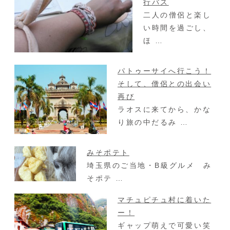
行バス
二人の僧侶と楽し
い時間を過ごし、
ほ …
パトゥーサイへ行こう！
そして、僧侶との出会い
再び
ラオスに来てから、かな
り旅の中だるみ …
みそポテト
埼玉県のご当地・B級グルメ み
そポテ …
マチュピチュ村に着いた
ー！
ギャップ萌えで可愛い笑