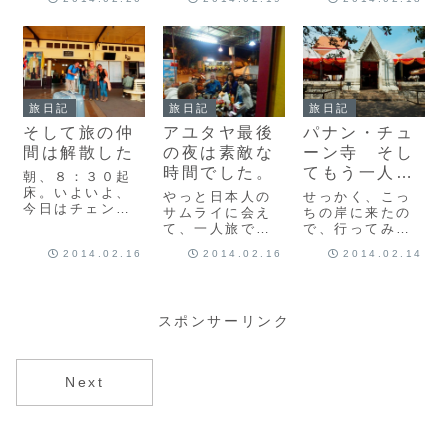
安心を”っていう
し、私は一人、
り、チェンマイ
放送が何回も流
駅の待合所の椅
に到着したわけ
れるんですが、
子に座りまし
ですが、このあ
だんだん周りに
た。しばし、自
と、一気にタイ
いる外国人達
分の感情を整理
が嫌になる事が
が、ヤキモキし
したい。大丈
起き、予定より
出します。「い
夫。また一人旅
早めにラオスに
旅日記
旅日記
旅日記
ったい、いつ来
に戻っただけ
行くきっかけに
そして旅の仲
アユタヤ最後
パナン・チュ
るんだよ！」
だ。またきっと
なった出来事が
「結局...
こんな出会い...
ありました。
間は解散した
の夜は素敵な
ーン寺 そし
(ads...
時間でした。
てもう一人の
朝、８：３０起
サムライとの
床。いよいよ、
やっと日本人の
せっかく、こっ
今日はチェンマ
出会い
サムライに会え
ちの岸に来たの
イへ出発する日
て、一人旅で張
で、行ってみた
です。支度を済
り詰めていた緊
い気になるとこ
2014.02.16
2014.02.16
2014.02.14
ませて、下へ降
張もほぐれまし
ろは。。。日本
りて行くと、既
た。３人で、夜
人跡！名前の通
にもうカツさん
の宴会がスター
り、日本人がか
もヒロシさんも
トです。間もな
つて住んでいた
起きてのんびり
スポンサーリンク
く、同じ宿やら
跡地。歩いて行
していました。
近くの宿やら、
けるかな
カツさんと、色
サイフォンのレ
ぁ。。。うん。
んな話をしてい
ストランに来た
行ってみましょ
Next
ると、外国人と
他の外国人も加
う！
向こ...
わって、とって
(adsbygoogle
もイ...
= wi...