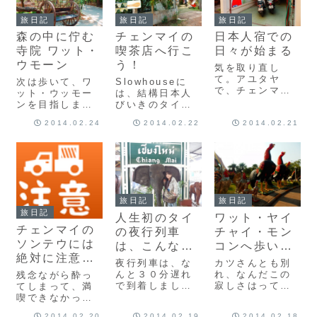
た。。。ベトナ
ったんです。そ
window.adsbyg
ムもそうだった
れでも、はるこ
oogle ||
旅日記
旅日記
旅日記
けど、タイの大
がいてくれたこ
[]).push({});だ
森の中に佇む
チェンマイの
日本人宿での
きな道路渡るの
と。今となって
いぶ、...
も一苦労なんで
は、それだけで
寺院 ワット・
喫茶店へ行こ
日々が始まる
すよ。なんて...
良かっ...
ウモーン
う！
気を取り直し
て。アユタヤ
次は歩いて、ワ
Slowhouseに
で、チェンマイ
ット・ウッモー
は、結構日本人
に行くことにし
ンを目指しま
びいきのタイ人
た時から、考え
す。
の男の子達が出
2014.02.24
2014.02.22
2014.02.21
ていたことがあ
(adsbygoogle
入りしていて、
りました。それ
=
もちろん、彼ら
は、日本人が経
window.adsbyg
は日本語を話す
営している宿に
oogle ||
ことができま
泊まってみた
[]).push({});こ
す。
い！
のお寺は、森の
(adsbygoogle
(adsbygoogle
中にある寺院。
=
旅日記
旅日記
=
池があり、 この
window.adsbyg
旅日記
window.adsbyg
人生初のタイ
ワット・ヤイ
池にかかる...
oogle || [])...
oog...
チェンマイの
の夜行列車
チャイ・モン
ソンテウには
は、こんな感
コンへ歩いて
絶対に注意し
じ
行こう
夜行列車は、な
カツさんとも別
てください！
んと３０分遅れ
れ、なんだこの
残念ながら酔っ
で到着しまし
寂しさはってい
てしまって、満
た。”安全に近づ
う、旅の別れの
喫できなかった
いているので、
寂しさを経験
夜行列車を降
2014.02.20
2014.02.19
2014.02.18