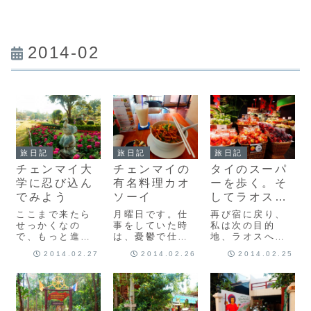
2014-02
旅日記
旅日記
旅日記
チェンマイ大
チェンマイの
タイのスーパ
学に忍び込ん
有名料理カオ
ーを歩く。そ
でみよう
ソーイ
してラオスの
足音が聴こえ
ここまで来たら
月曜日です。仕
再び宿に戻り、
る
せっかくなの
事をしていた時
私は次の目的
で、もっと進み
は、憂鬱で仕方
地、ラオスへの
ますよ！次に向
なかった月曜
ルートを探るた
2014.02.27
2014.02.26
2014.02.25
かったのは、チ
日。私は、ブル
めに近所にある
ェンマイ大学で
ーマンデー症候
ツアー会社へ行
す。しかし、こ
群がひどくて、
きました。
こ来るのちょっ
日曜日の夜はな
(adsbygoogle
と苦労し
かなか眠れなか
=