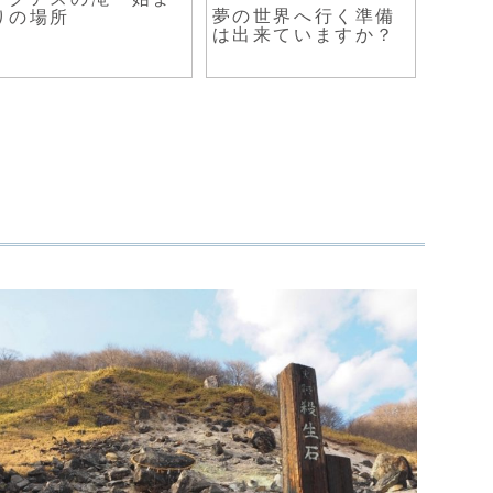
夢の世界へ行く準備
シク
りの場所
は出来ていますか？
騙さ