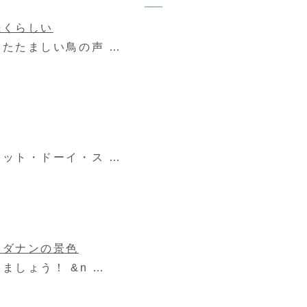
続くらしい
たたましい鳥の声 …
ット・ドーイ・ス …
たダナンの景色
ましょう！ &n …