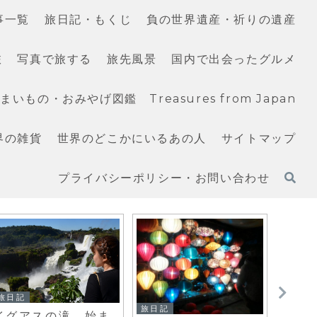
事一覧
旅日記・もくじ
負の世界遺産・祈りの遺産
旅
写真で旅する
旅先風景
国内で出会ったグルメ
いもの・おみやげ図鑑 Treasures from Japan
界の雑貨
世界のどこかにいるあの人
サイトマップ
プライバシーポリシー・お問い合わせ
旅日記
旅日記
旅日記
イグアスの滝 始ま