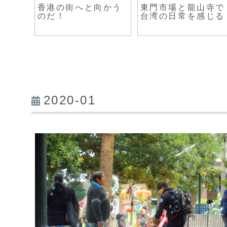
。。。
香港の街へと向かう
東門市場と龍山寺で
のだ！
台湾の日常を感じる
2020-01