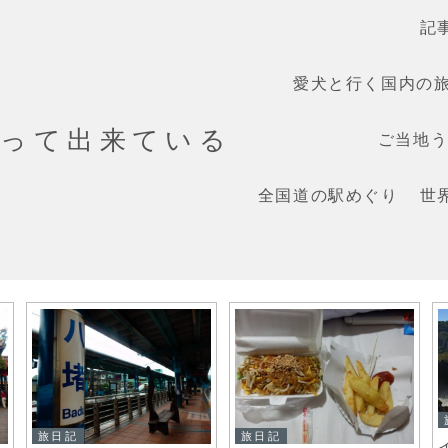
記
愛犬と行く国内の
だって出来ている
ご当地うま
全国道の駅めぐり
世
旅日記
旅日記