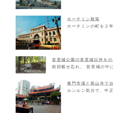
ホーチミン散策
ホーチミンの町を２年
首里城公園の首里城以外をの
前回載せ忘れ。 首里城の中
東門市場と龍山寺で
ルンルン気分で、中正