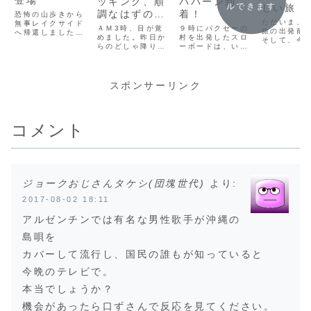
登場
ッキング、順
パバーン到
ルできます
しい旅
調なはずの長
着！
恐怖の山歩きから
ただいま、
無事レイクサイド
い始まり
ＡＭ3時、目が覚
９時にパクセーの
旅の出発前
へ帰還しました。
めました。昨日か
村を出発したスロ
そして、今
持参したお菓子な
らのどしゃ降りの
ーボードは、いく
は、久々の
んかをつまみなが
音は続いていま
つか岸に寄り、何
です！私の
ら歩いていたけ
す。今度は確実
人かの村人を送り
すね。思い
ど、とにかくお腹
に、宿のせい では
届けながら、夕方
みれば、ヨ
すいたー！！って
なく、外から聴こ
４時、ルアンパバ
スポンサーリンク
パ旅から一
ことで、いつもの
えてきます。明日
ーンの岸に到着し
ずっとして
スーパーにランチ
は、カトマンズに
ました。
て、だから
を買いに行って、
戻らないといけな
(adsbygoogle =
ぶりくらい
ようやく、ようや
い。結局、私の人
window.adsbyg
っと時間が
く、まさに恋しく
コメント
生初のトレッキン
oogle ||
したね。
てたまらなかった
グは、今回は縁が
[]).push({});い
宿に帰ってきまし
なかったってこと
つ...
た...
かー。ちょっと寂
し...
ジョークおじさんタケシ(団塊世代)
より:
2017-08-02 18:11
アルゼンチンでは有名な男性歌手が沖縄の
島唄を
カバーして流行し、国民の誰もが知っていると
今晩のテレビで。
本当でしょうか？
機会があったら口ずさんで反応を見てください。