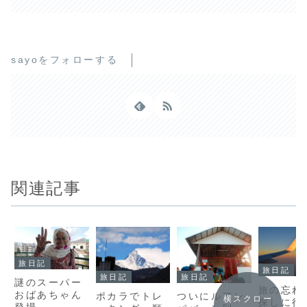
sayoをフォローする
関連記事
旅日記
旅日記
旅日記
旅日記
謎のスーパー
旅の忘れ
おばあちゃん
ポカラでトレ
ついにルアン
横スクロー
探しに行