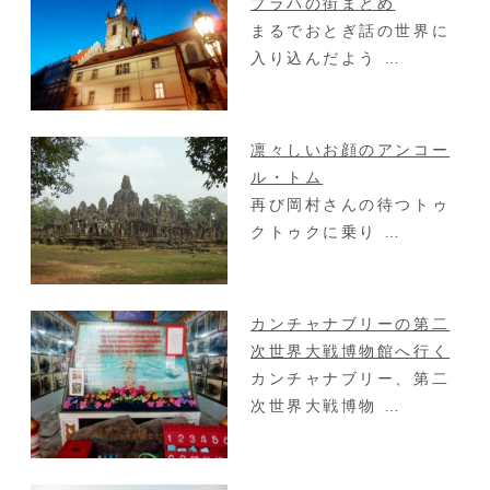
プラハの街まとめ
まるでおとぎ話の世界に
入り込んだよう …
凛々しいお顔のアンコー
ル・トム
再び岡村さんの待つトゥ
クトゥクに乗り …
カンチャナブリーの第二
次世界大戦博物館へ行く
カンチャナブリー、第二
次世界大戦博物 …