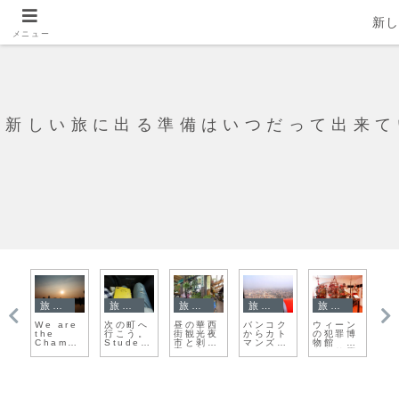
新
メニュー
新しい旅に出る準備はいつだって出来て
旅日記
旅日記
旅日記
旅日記
旅日記
旅日記
ここ
昼の華西
バンコク
ウィーン
マスタ
ポカラの
清く
街観光夜
からカト
の犯罪博
ー、足早
雰囲気が
い旅
市と剥皮
マンズ
物館 い
にベルリ
好き過ぎ
てき
寮、あと
へ！
きなり衝
ンを回る
る！
ど・
漢方なん
撃的
よ！
かも売っ
てるよ