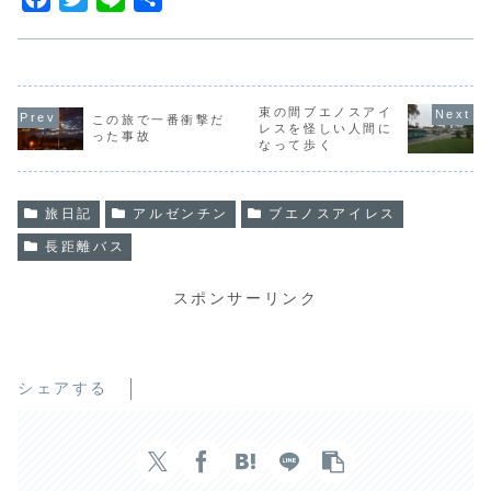
a
w
i
有
c
i
n
e
t
e
b
t
束の間ブエノスアイ
この旅で一番衝撃だ
レスを怪しい人間に
った事故
o
e
なって歩く
o
r
k
旅日記
アルゼンチン
ブエノスアイレス
長距離バス
スポンサーリンク
シェアする