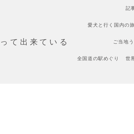
記
愛犬と行く国内の
だって出来ている
ご当地うま
全国道の駅めぐり
世