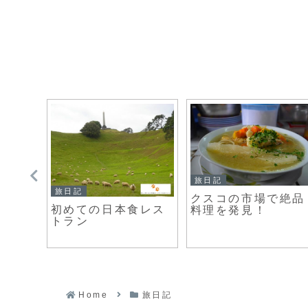
旅日記
旅日記
クスコの市場で絶品
ットの
初めての日本食レス
料理を発見！
トラン
Home
旅日記