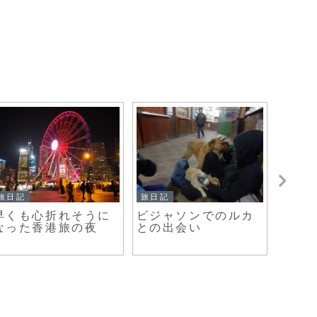
旅日記
旅日記
旅日記
早くも心折れそうに
ビジャソンでのルカ
ここ
なった香港旅の夜
との出会い
たこ
ザー
記念