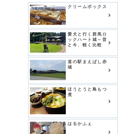
クリームボックス
愛犬と行く群馬ロ
ックハート城～昔
と今、軽く比較
道の駅まえばし赤
城
ほうとうと鳥もつ
煮
はるかふぇ