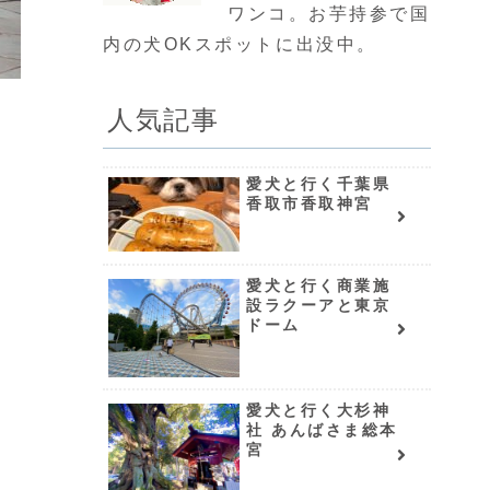
ワンコ。お芋持参で国
内の犬OKスポットに出没中。
人気記事
愛犬と行く千葉県
香取市香取神宮
愛犬と行く商業施
設ラクーアと東京
ドーム
愛犬と行く大杉神
社 あんばさま総本
宮