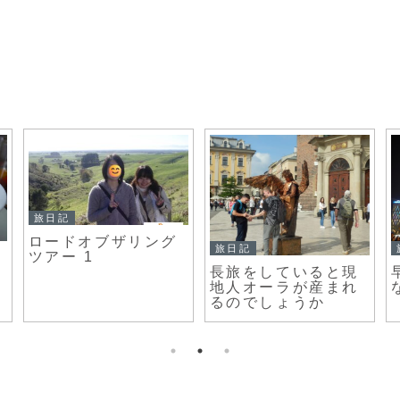
旅日記
ロードオブザリング
旅日記
ツアー 1
長旅をしていると現
地人オーラが産まれ
るのでしょうか