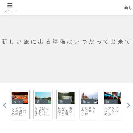
新
メニュー
新しい旅に出る準備はいつだって出来て
旅日記
タイ
旅日記
旅日記
旅日記
オヒネム
ッ
カオプー
なにはと
私が一番
ルアンパ
ク
ツ・マオ
け
ンの洞穴
もあれ、
迫力ある
バーンへ
ー
リ村
っ
の中にあ
またね！
十分瀑布
のルート
ラ
カ
る寺院
ホイアン
を見た自
決定！そ
ュ
信があ
してチェ
旧
る！
ンマイの
歩
焼鳥屋さ
ん