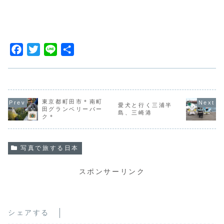
F
T
L
共
a
w
i
有
c
i
n
e
t
e
b
t
東京都町田市＊南町
愛犬と行く三浦半
田グランベリーパー
島、三崎港
o
e
ク＊
o
r
k
写真で旅する日本
スポンサーリンク
シェアする