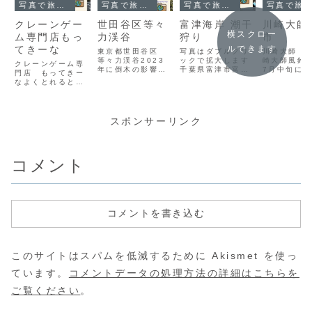
写真で旅する日本
写真で旅する日本
写真で旅する日本
写真で旅するドッグフレンドリーな場所
クレーンゲー
世田谷区等々
富津海岸 潮干
川崎大師
横スクロー
ム専門店もっ
力渓谷
狩り
市
てきーな
ルできます
東京都世田谷区
写真はダブルクリ
川崎大師 風
等々力渓谷2023
ックで拡大します
崎大師風鈴
クレーンゲーム専
年に倒木の影響で
千葉県富津市富津
7月中旬に
門店 もってきー
しばらく立ち入り
海岸潮干狩り千葉
れるお祭り
なよくとれると評
禁止になっていま
県富津市にある遠
の風鈴が展
判のクレーンゲー
したが、2026
浅の潮干狩りが楽
て購入もで
ム専門店。店内に
年、再び通れるよ
しめる海岸。だい
す。ペット
はキャラクターグ
うになりました。
たい３月より７月
OKのペッ
ッズから日用品や
スポンサーリンク
都心部からもそん
まで潮干狩りがで
ドリーなお
食べ物まで様々な
なにかからずに行
きます。約1200
ットのお守
クレーンゲームが
ける、東京23区内
台が停められる広
ります。境
あり、料金も１回
にある唯一の渓
い駐車場は無料で
しい背景と
１０円の物まであ
コメント
谷。１kmというそ
すが、潮干狩りは
写真撮影も
ります。店舗数は
んなに大きくない
有料です。あさり
ます。写真
まだそんなに多く
規模なので気軽...
やはまぐりを採...
ルクリックで
ないものの、関東
に数店舗ありま
す...
コメントを書き込む
このサイトはスパムを低減するために Akismet を使っ
ています。
コメントデータの処理方法の詳細はこちらを
ご覧ください
。