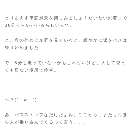
とりあえず車窓風景を楽しみましょ！だいたい到着まで
30分くらいかかるらしいんで。
と、窓の外のビル群を見ていると、緩やかに坂をバスは
登り始めました。
で、5分も走っていないかもしれないけど、大して登っ
ても居ない場所で停車。
へ？(´・ω・`)
あ、バスストップなだけだよね。ここから、またちらほ
ら人が乗り込んでくるって言う。。。