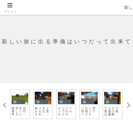
新
メニュー
新しい旅に出る準備はいつだって出来て
ネパール
旅日記
出発
旅日記
旅日記
ヤ
ポカラ
ひっさび
ニュージ
バスの車
ついに来
留
夜
レイクサ
さの一人
ーランド
窓から見
た！アン
の
な
イドから
旅プエル
留学へ出
えたダナ
コール・
し
日本山妙
トイグア
発！
ンの景色
ワット
法寺への
スの町、
トレッキ
西側を歩
ングまと
く
め