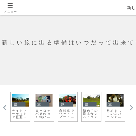
新
メニュー
新しい旅に出る準備はいつだって出来て
旅日記
旅日記
旅日記
旅日記
旅の準備
パタンか
ラパスの
らカトマ
し
ただい
ふと思い
旅の相棒
プ
月の谷へ
ンズへの
パ
ま！！ク
出すの
バックパ
夜
と行
帰り道を
食
ラクフ
は、こん
ックの選
お
く・・・
今度は楽
り
な瞬間
び方
箱
のだけど
しくウォ
ーキング