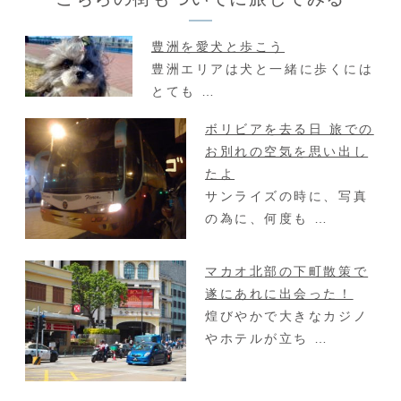
豊洲を愛犬と歩こう
豊洲エリアは犬と一緒に歩くには
とても …
ボリビアを去る日 旅での
お別れの空気を思い出し
たよ
サンライズの時に、写真
の為に、何度も …
マカオ北部の下町散策で
遂にあれに出会った！
煌びやかで大きなカジノ
やホテルが立ち …