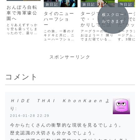
旅日記
旅日記
旅日記
おんぼろ自転
車で海軍壕公
タイのニュー
タージマハル
ニュージ
横スクロー
園へ
ハーフショ
で・・・うっ
ンドで出
ルできます
ー
かりしてた話
た”ラッ
とりあえずすっか
り空も曇ってしま
戦闘機”
この旅、一番のド
アーグラーの朝、
オークラン
ったので、曇りの
キドキと共に、ニ
おはようー！ 隣り
ージアム、
うちに後日に行こ
ューハーフショー
でまだ寝ている友
す。3階に
うと思っていた場
は幕を開けまし
達を起こさないよ
の展示物。
所に行ってみるこ
た。舞台が暗転し
うに、そっと外に
と、日本の
とにしました。私
て、流れている音
出てみる。朝日は
たくさん出
の旅のいつも通り
楽も大きくなる
見えないけど、こ
のです。そ
スポンサーリンク
のコース、戦争の
と、私のテンショ
の旅先での朝の時
も”ラッキー
爪痕を辿る旅へ。
ンも高まります
間がとっても好き
機”は、凄く
旧海軍司令壕へ向
～！！(≧▽≦)
です。ふと、1階
る話でした
かいます。最寄り
(adsbygoogle =
に目をやると、同
て、マウン
駅のゆいレールの
コメント
window.adsbyg
じように宿泊客だ
デンでサウ
奥武山公園駅から
oogle || []).p...
と思うんだけど、
ライラ。
は徒歩だと３０
なぜか外で歯磨き
分...
しているインド...
ＨＩＤＥ ＴＨＡＩ ＫｈｏｎＫａｅｎ
よ
り:
2014-01-28 22:29
今からたくさんの衝撃的な現状を見るでしょう。
歴史認識の大切さも分かるでしょう。