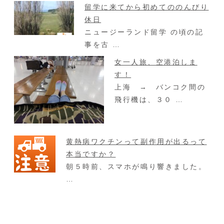
留学に来てから初めてののんびり
休日
ニュージーランド留学 の頃の記
事を古 …
女一人旅、空港泊しま
す！
上海 → バンコク間の
飛行機は、３０ …
黄熱病ワクチンって副作用が出るって
本当ですか？
朝５時前、スマホが鳴り響きました。
…