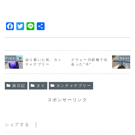
F
T
L
共
a
w
i
有
c
i
n
e
t
e
b
t
辿り着いた街、カン
クウェー川鉄橋で出
チャナブリー
会った”今”
o
e
o
r
k
旅日記
タイ
カンチャナブリー
スポンサーリンク
シェアする