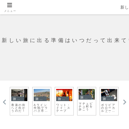
新
メニュー
新しい旅に出る準備はいつだって出来て
旅日記
旅日記
旅日記
旅日記
旅日記
ビア
ルアンパ
小さなボ
うそつき
アルゼン
チェンマ
ーカ
バーンの
ードでハ
の旅人に
チンの長
イ大学に
ード
ナイトマ
ロン湾へ
なった日
距離バス
忍び込ん
介
ーケット
漕ぎだす
の食事ク
でみよう
に行こ
オリティ
う！
ー