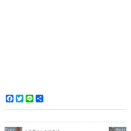
F
T
L
共
a
w
i
有
c
i
n
e
t
e
b
t