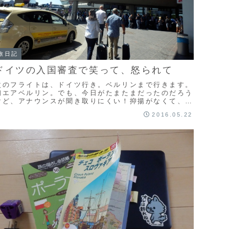
旅日記
ドイツの入国審査で笑って、怒られて
次のフライトは、ドイツ行き。ベルリンまで行きます。
初エアベルリン。でも、今日がたまたまだったのだろう
けど、アナウンスが聞き取りにくい！抑揚がなくて、早
口すぎて、しかも飛行機のプロペラ音に負けまくりの
2016.05.22
...