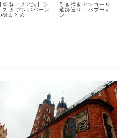
【東南アジア旅】ラ
引き続きアンコール
オシ
オス ルアンパバーン
遺跡巡り～バプーオ
アウ
の街まとめ
ン
制収