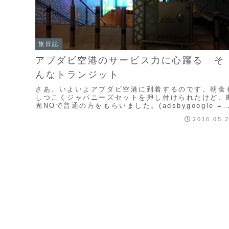
旅日記
アブダビ空港のサービス力に心躍る そ
んなトランジット
さあ、いよいよアブダビ空港に到着するのです。朝食
しつこくジャパニーズセットを押し付けられたけど、
固NOで普通の方をもらいました。(adsbygoogle =
window.adsbygoogle ...
2016.05.