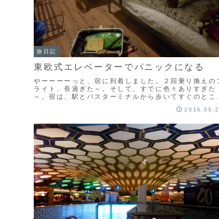
旅日記
東欧式エレベーターでパニックになる
やーーーーっと、宿に到着しました。２回乗り換えの
ライト、長過ぎた～。そして、すでに色々ありすぎた
～。宿は、駅とバスターミナルから歩いてすぐのとこ
にあるホテル、サブマリンです。日本ですでに予約は
2016.05.
っ...