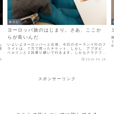
旅日記
ヨーロッパ旅のはじまり。さあ、ここか
らが長いんだ
も
いよいよヨーロッパへと出発。今日のポーランド行のフ
断
ライトは、７万で買ったチケット。しかし、アブダビ、
w
ベルリンと２回乗り継いで行きます。しかもクラクフの
上を通り過ぎてベルリンなので、なんか遠回りです。
20
2016.05.19
ほ...
スポンサーリンク