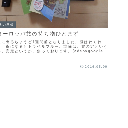
旅の準備
ヨーロッパ旅の持ち物ひとまず
旅に出るちょうど1週間前となりました。昼はわくわ
く、夜になるとトラベルブルー。準備は、案の定という
か、安定というか、焦っております。(adsbygoogle =
indow.adsbygoogle ...
2016.05.09