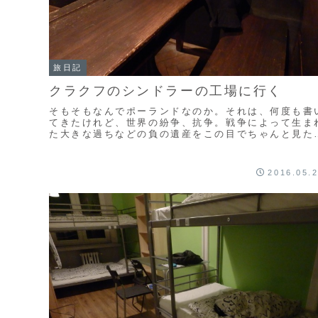
旅日記
クラクフのシンドラーの工場に行く
そもそもなんでポーランドなのか。それは、何度も書
てきたけれど、世界の紛争、抗争。戦争によって生ま
た大きな過ちなどの負の遺産をこの目でちゃんと見た
い。それが理由でした。(adsbygoogle = ...
2016.05.