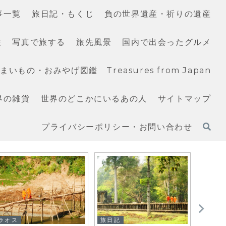
事一覧
旅日記・もくじ
負の世界遺産・祈りの遺産
旅
写真で旅する
旅先風景
国内で出会ったグルメ
いもの・おみやげ図鑑 Treasures from Japan
界の雑貨
世界のどこかにいるあの人
サイトマップ
プライバシーポリシー・お問い合わせ
ラオス
旅日記
旅日記