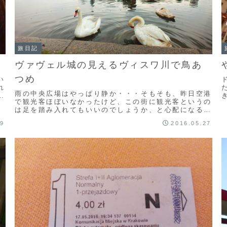
旅日記
ヴァヴェル城の見えるヴィスワ川で鳥あ
つめ
い
れ
雨の中央広場はやっぱり静か・・・そもそも、昨日空港
で観光客ほぼいなかったけど、この街に観光客というの
は足を踏み入れてもいいのでしょうか、と心配になるレ
し
ベルです。建物は、きれいなんだけどなぁ・・・もと
29
2016.05.27
も...