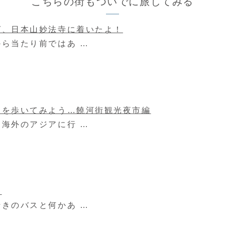
こちらの街もついでに旅してみる
グ、日本山妙法寺に着いたよ！
ら当たり前ではあ …
らを歩いてみよう…饒河街観光夜市編
海外のアジアに行 …
国
きのバスと何かあ …