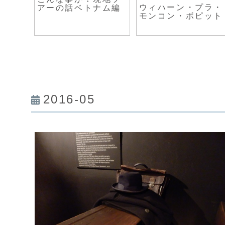
ンへの
ウィハーン・プラ・
アーの話ベトナム編
そして
モンコン・ボピット
焼鳥屋
2016-05