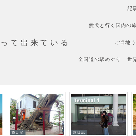
記
愛犬と行く国内の
だって出来ている
ご当地うま
全国道の駅めぐり
世
旅日記
旅日記