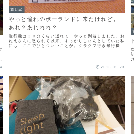
旅日記
やっと憧れのポーランドに来たけれど。
あれ？あれれれ？
飛行機は３０分くらい遅れて、やっと到着しました。お
ねえさんに怒られて以来、すっかりしゅんとしていた私
にも、ここでひとついいことが。クラクフ行き飛行機
フ
は、よくお世話になっているJETスター並みの小さい
航...
ろ
と
24
2016.05.23
小