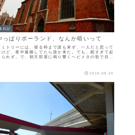
旅日記
やっぱりポーランド、なんか暗いって
ドミトリーには、寝る時まで誰も来ず、一人だと思って
たけど、夜中爆睡してたら誰か来た。でも、眠すぎて起
きられず。で、朝方部屋に鳴り響くヘビメタの歌で目が
覚めました。同室の人の目覚ましらしいです。しか
、...
2016.05.24