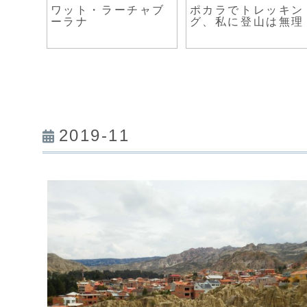
くてお
ワット・ラーチャブ
ポカラでトレッキン
りのレ
ーラナ
グ、私に登山は無理
2019-11