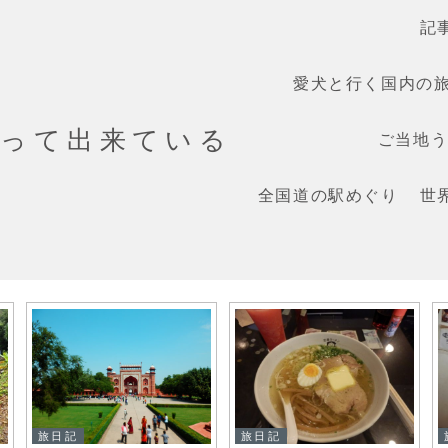
記
愛犬と行く国内の
だって出来ている
ご当地うま
全国道の駅めぐり
世
旅日記
旅日記