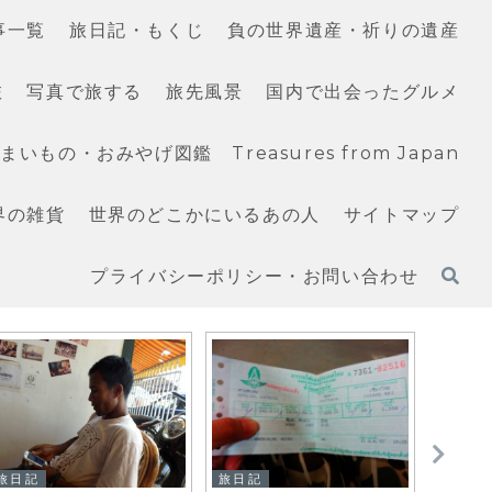
事一覧
旅日記・もくじ
負の世界遺産・祈りの遺産
旅
写真で旅する
旅先風景
国内で出会ったグルメ
いもの・おみやげ図鑑 Treasures from Japan
界の雑貨
世界のどこかにいるあの人
サイトマップ
プライバシーポリシー・お問い合わせ
旅日記
旅日記
台湾