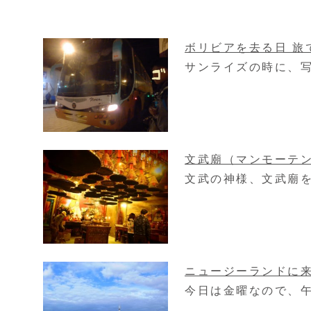
ボリビアを去る日 旅
サンライズの時に、写
文武廟（マンモーテ
文武の神様、文武廟を
ニュージーランドに
今日は金曜なので、午