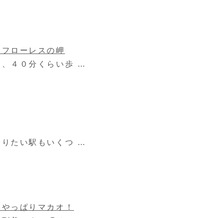
ラフローレスの岬
、４０分くらい歩 …
りたい駅もいくつ …
、やっぱりマカオ！