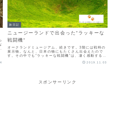
旅日記
ニュージーランドで出会った”ラッキーな
戦闘機”
っ
な
オークランドミュージアム、続きです。3階には戦時の
で
展示物。なんと、日本の物にもたくさん出会えたので
よ
す。その中でも”ラッキーな戦闘機”は、凄く感動する話
街
でした。そして、マウントイーデンでサウトにイライ
14
2019.11.03
ラ。
スポンサーリンク