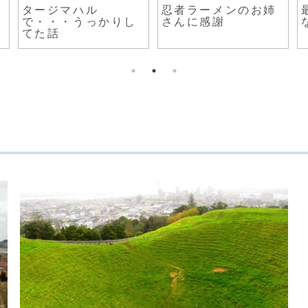
タージマハル
忍者ラーメンのお姉
で・・・うっかりし
さんに感謝
てた話