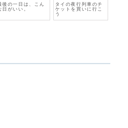
最後の一日は、こん
タイの夜行列車のチ
魅惑
な日がいい。
ケットを買いに行こ
介！ 
う