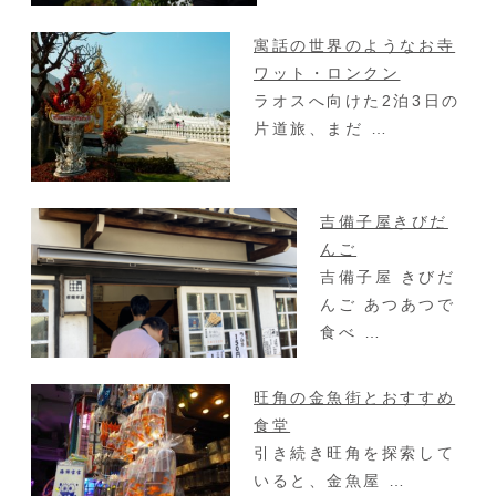
寓話の世界のようなお寺
ワット・ロンクン
ラオスへ向けた2泊3日の
片道旅、まだ …
吉備子屋きびだ
んご
吉備子屋 きびだ
んご あつあつで
食べ …
旺角の金魚街とおすすめ
食堂
引き続き旺角を探索して
いると、金魚屋 …