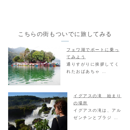
まる憂鬱な朝。
て、助けてもら
でも、毎週月曜
って、旅って進
日に新入生がや
んでいくんだっ
ってくるので、
て事を教えてく
今週こそは、
れた町。 町の眺
めもかっこよく
て、異世界な感
こちらの街もついでに旅してみる
じもあって。 今
回は、凄く大好
きなアユタヤの
町のまとめ記事
フェワ湖でボートに乗っ
です
てみよう
通りすがりに挨拶してく
れたおばあちゃ …
イグアスの滝 始まり
の場所
イグアスの滝は、アル
ゼンチンとブラジ …