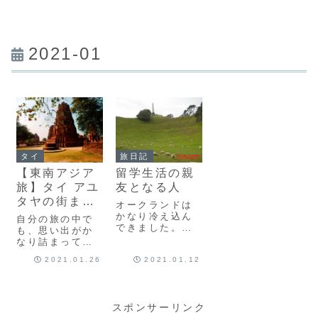
2021-01
タイ
旅日記
【東南アジア
留学生活の親
旅】タイ アユ
友となる人
タヤの街まと
オークランドは
め
かなり冷え込ん
自分の旅の中で
できました。今
も、思い出がか
朝は、バスが来
なり詰まってい
るまで待ってい
る町アユタヤ。
2021.01.26
2021.01.12
る間、かなり寒
困ったことも、
くて、息が真っ
嬉しかったこと
白でした。再び
も、同じくらい
月曜日がやって
あって、 でも色
きて、学校が始
スポンサーリンク
んな人に出会っ