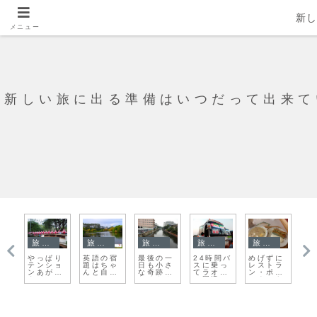
新
メニュー
新しい旅に出る準備はいつだって出来て
旅日記
旅日記
旅日記
旅日記
旅日記
寺
やっぱり
英語の宿
最後の一
24時間バ
めげずに
ど
敵
テンショ
題はちゃ
日も小さ
スに乗っ
レストラ
ん
ム
ンあがる
んと自分
な奇跡が
てラオス
ン・ポラ
ー
ッ
タイ！
で
たくさん
の国境へ
コウスキ
でした。
に再トラ
イ！