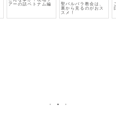
聖バルバラ教会は、
アーの話ベトナム編
裏から見るのがおス
スメ！