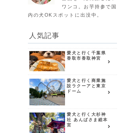
ワンコ。お芋持参で国
内の犬OKスポットに出没中。
人気記事
愛犬と行く千葉県
香取市香取神宮
愛犬と行く商業施
設ラクーアと東京
ドーム
愛犬と行く大杉神
社 あんばさま総本
宮