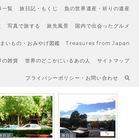
事一覧
旅日記・もくじ
負の世界遺産・祈りの遺産
旅
写真で旅する
旅先風景
国内で出会ったグルメ
いもの・おみやげ図鑑 Treasures from Japan
界の雑貨
世界のどこかにいるあの人
サイトマップ
プライバシーポリシー・お問い合わせ
旅日記
旅日記
旅日記