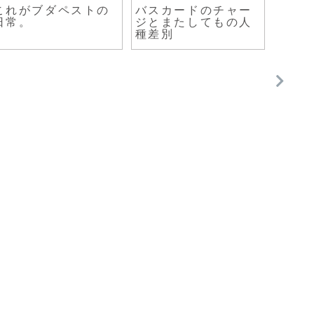
これがブダペストの
バスカードのチャー
台北
日常。
ジとまたしてもの人
らを
種差別
臨江