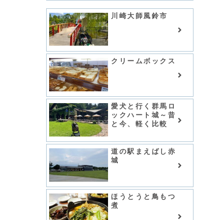
川崎大師風鈴市
クリームボックス
愛犬と行く群馬ロ
ックハート城～昔
と今、軽く比較
道の駅まえばし赤
城
ほうとうと鳥もつ
煮