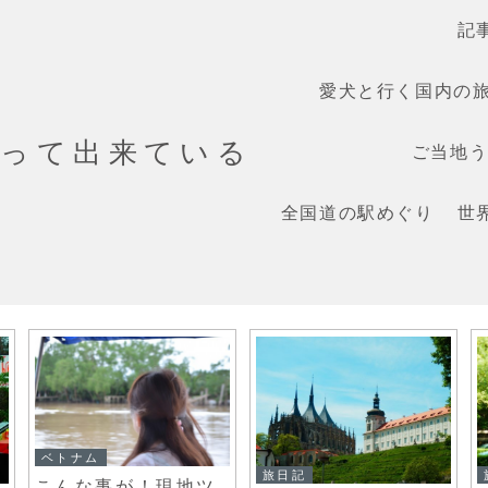
記
愛犬と行く国内の
だって出来ている
ご当地うま
全国道の駅めぐり
世
ベトナム
旅日記
こんな事が！現地ツ